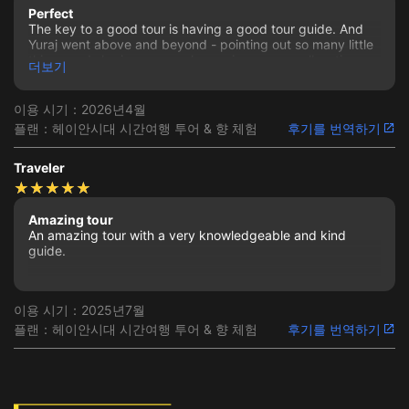
Perfect
The key to a good tour is having a good tour guide. And
Yuraj went above and beyond - pointing out so many little
things and sharing personal experiences as well as tips on
더보기
how we could make our experience more personal. There
were changes in our itinerary due to unforeseen
circumstances, but they were replaced by other
이용 시기：2026년4월
meaningful ones. Definitely giving this experience a 10/10!
플랜：헤이안시대 시간여행 투어 & 향 체험
후기를 번역하기
Traveler
Amazing tour
An amazing tour with a very knowledgeable and kind
guide.
이용 시기：2025년7월
플랜：헤이안시대 시간여행 투어 & 향 체험
후기를 번역하기