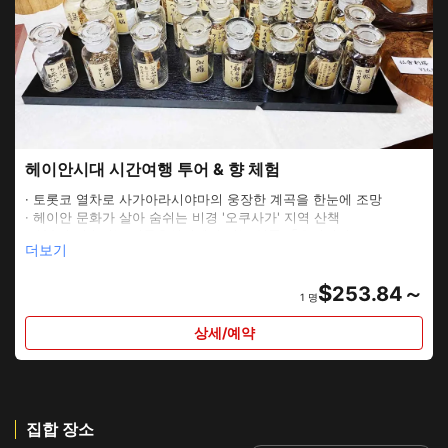
헤이안시대 시간여행 투어 & 향 체험
· 토롯코 열차로 사가아라시야마의 웅장한 계곡을 한눈에 조망
· 헤이안 문화가 살아 숨쉬는 비경 '오쿠사가' 지역 산책
· 400년 지속되는 전통음식점에서 먹는 일품 「은어덮밥」
더보기
· 전통적인 향 전문점에서 하는 이곳만의 특별한 향체험
· 헤이안 귀족이 사랑한 뱃놀이와 관월체험
$
· 헤이안 문화의 역사를 가이드가 즐겁게 안내
253.84～
1 명
<인원수에 따라 요금이 달라집니다>
상세/예약
2명의 경우 : 60,000엔 (세금 포함) / 인
3명의 경우 : 50,000엔 (세금 포함)/인
4명의 경우 : 45,000엔 (세금 포함) / 인
5명의 경우 : 40,000엔 (세금 포함)/인
6명의 경우 : 38,000엔 (세금 포함)/인
집합 장소