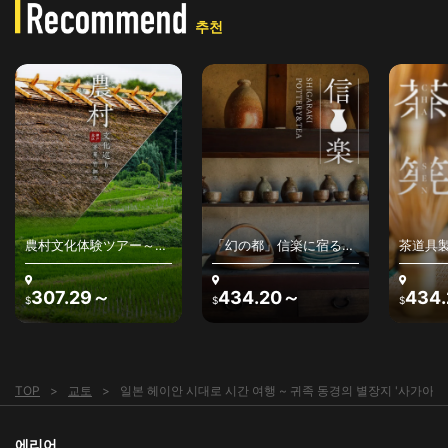
추천
農村文化体験ツアー～日
「幻の都」信楽に宿る、
茶道具
本の原風景と農村文化を
わびさびの美を感じる〜
アー～
堪能する
古来の陶器、最高級銘
高山の
茶、茶人との出逢い～
307.29～
434.20～
434
$
$
$
TOP
교토
일본 헤이안 시대로 시간 여행 ~ 귀족 동경의 별장지 '사가아라
에리어