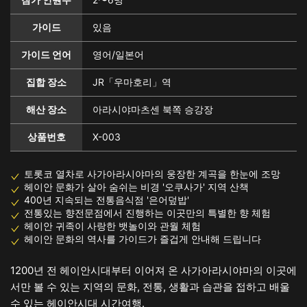
가이드
있음
가이드 언어
영어/일본어
집합 장소
JR「우마호리」역
해산 장소
아라시야마츠센 북쪽 승강장
상품번호
X-003
토롯코 열차로 사가아라시야마의 웅장한 계곡을 한눈에 조망
헤이안 문화가 살아 숨쉬는 비경 '오쿠사가' 지역 산책
400년 지속되는 전통음식점 '은어덮밥'
전통있는 향전문점에서 진행하는 이곳만의 특별한 향 체험
헤이안 귀족이 사랑한 뱃놀이와 관월 체험
헤이안 문화의 역사를 가이드가 즐겁게 안내해 드립니다
1200년 전 헤이안시대부터 이어져 온 사가아라시야마의 이곳에
서만 볼 수 있는 지역의 문화, 전통, 생활과 습관을 접하고 배울
수 있는 헤이안시대 시간여행.