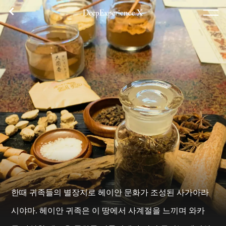
체험 내용
플랜 목록
집합 장소
후기
TOP
체험
에리어
콘셉트
로그인／등록
한국어
한때 귀족들의 별장지로 헤이안 문화가 조성된 사가아라
USD
시야마. 헤이안 귀족은 이 땅에서 사계절을 느끼며 와카