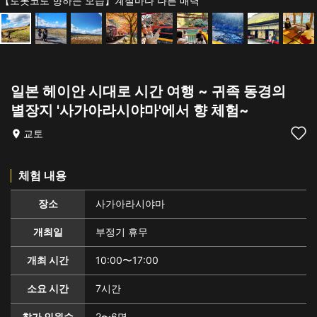
【토롯코로 향하는 모습】계절마다 다른 매력
일본 헤이안 시대로 시간 여행 ~ 귀족 동경의
별장지 '사가아라시야마'에서 향 체험~
교토
체험 내용
장소
사가아라시야마
개최일
부정기 휴무
개최 시간
10:00〜17:00
소요 시간
7시간
참가 인원수
2〜6명