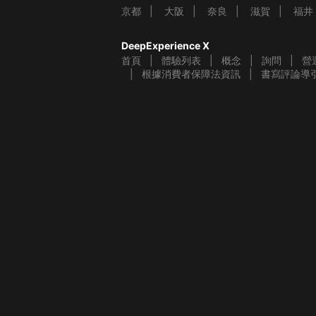
京都
大阪
奈良
滋賀
福井
DeepExperience X
首頁
體驗列表
概念
詢問
營
根據消費者保障法資訊
書寫評論導