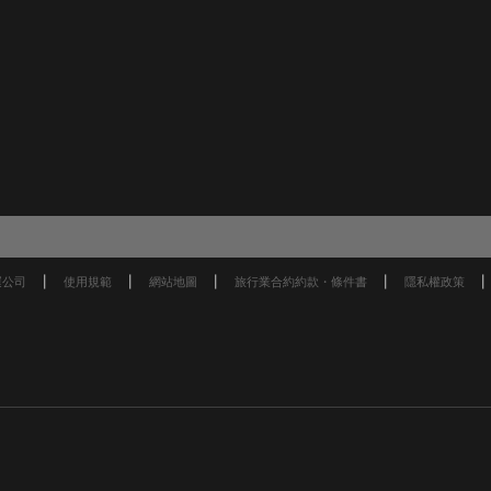
運公司
使用規範
網站地圖
旅行業合約約款・條件書
隱私權政策