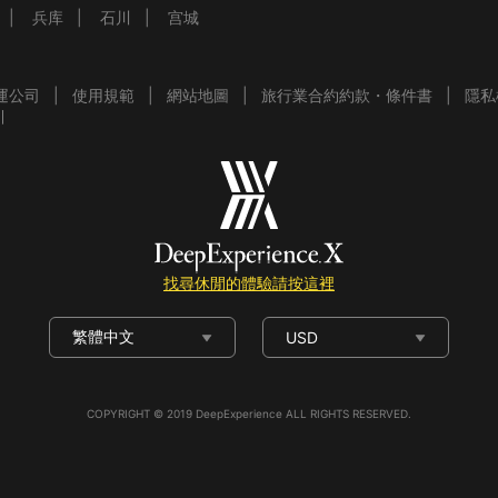
兵库
石川
宫城
運公司
使用規範
網站地圖
旅行業合約約款・條件書
隱私
引
找尋休閒的體驗請按這裡
繁體中文
USD
COPYRIGHT © 2019 DeepExperience ALL RIGHTS RESERVED.