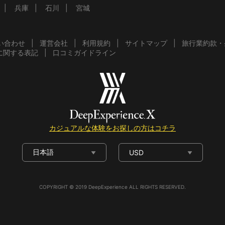
兵庫
石川
宮城
い合わせ
運営会社
利用規約
サイトマップ
旅行業約款・
に関する表記
口コミガイドライン
カジュアルな体験をお探しの方はコチラ
日本語
USD
COPYRIGHT © 2019 DeepExperience ALL RIGHTS RESERVED.