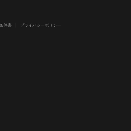
条件書
プライバシーポリシー