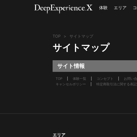
体験
エリア
コ
TOP
サイトマップ
TOP
サイトマップ
体験
エリア
サイト情報
コンセプト
TOP
体験一覧
コンセプト
お問い
キャンセルポリシー
特定商取引法に関する表記
ログイン／登録
日本語
USD
エリア