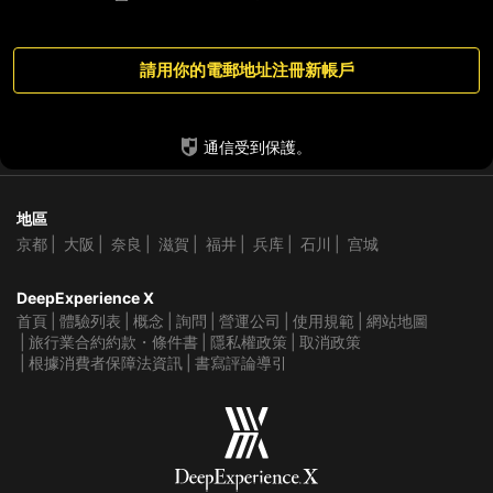
請用你的電郵地址注冊新帳戶
通信受到保護。
地區
京都
大阪
奈良
滋賀
福井
兵库
石川
宫城
DeepExperience X
首頁
體驗列表
概念
詢問
營運公司
使用規範
網站地圖
旅行業合約約款・條件書
隱私權政策
取消政策
根據消費者保障法資訊
書寫評論導引