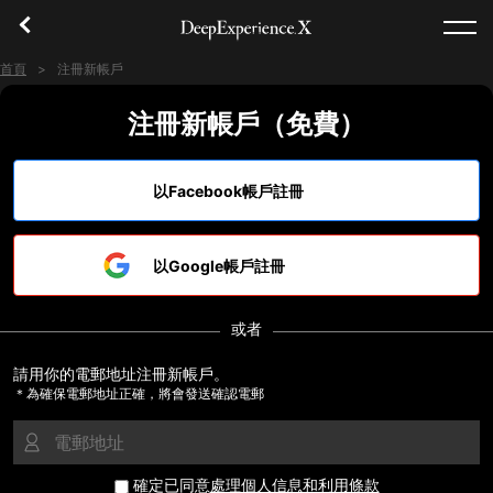
首頁
注冊新帳戶
注冊新帳戶（免費）
首頁
體驗
以Facebook帳戶註冊
地區
以Google帳戶註冊
概念
或者
登入／註冊
請用你的電郵地址注冊新帳戶。
＊為確保電郵地址正確，將會發送確認電郵
繁體中文
USD
確定已同意
處理個人信息和利用條款