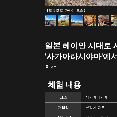
【토롯코로 향하는 모습】
일본 헤이안 시대로 
'사가아라시야마'에서
교토
체험 내용
장소
사가아라시야마
개최일
부정기 휴무