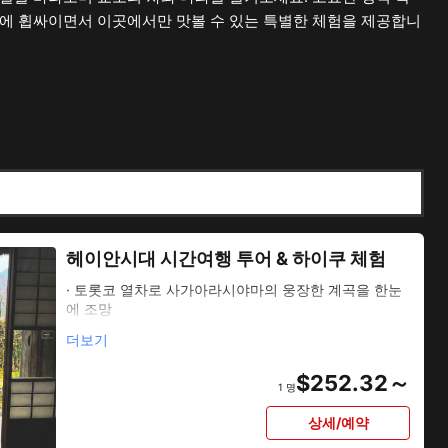
에 휩싸이면서 이곳에서만 맛볼 수 있는 특별한 체험을 제공합니
헤이안시대 시간여행 투어 & 하이쿠 체험
· 토롯코 열차로 사가아라시야마의 웅장한 계곡을 한눈
에 조망
· 헤이안 문화가 살아 숨쉬는 비경 '오쿠사가' 지역 산책
더보기
· 400년 지속되는 전통음식점에서 먹는 일품 「은어덮
밥」
$
252.32～
・헤이안 문화를 계승하여 탄생한 하이쿠 체험
1 명
· 헤이안 귀족이 사랑한 뱃놀이와 관월체험
· 헤이안 문화의 역사를 가이드가 즐겁게 안내
상세/예약