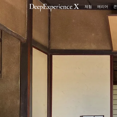
체험
에리어
콘
TOP
체험
에리어
콘셉트
로그인／등록
한국어
USD