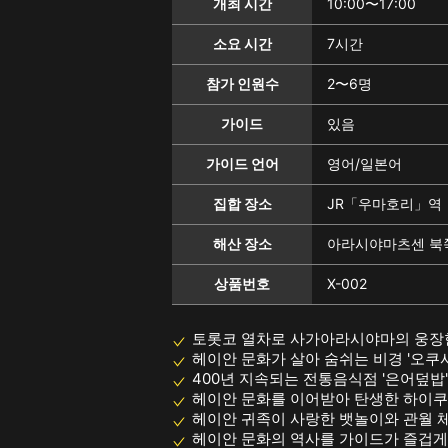
개최 시간
10:00〜17:00
소요 시간
7시간
참가 인원수
2〜6명
가이드
있음
가이드 언어
영어/일본어
집합 장소
JR「우마호리」역
해산 장소
아라시야마츠센 북
상품번호
X-002
토롯코 열차로 사가아라시야마의 웅장
헤이안 문화가 살아 숨쉬는 비경 '오쿠사
400년 지속되는 전통음식점 '은어덮밥'
헤이안 문화를 이어받아 탄생한 하이쿠
헤이안 귀족이 사랑한 뱃놀이와 관월 
헤이안 문화의 역사를 가이드가 즐겁게