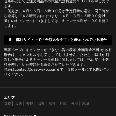
セル料としてご注文商品等の代金又は料金の１００％を申し受け
ます。
例えば、４月１５日１５時００分が予定日時の場合、同日時か
ら逆算して４８時間以内（つまり、４月１３日１５時００分以
降）のキャンセルにつきましては、キャンセル料が１００％発生
します。
5. 弊社サイト上で「全額返金不可」と表示されている場合
当該ページにキャンセルができない旨の表示(全額返金不可)がある
場合は、キャンセルをお受けしておりません。ただし、弊社が判
断した場合によるキャンセル依頼に関しましては、払い戻し手数
料を差し引いた差額分を返金させていただきます。
詳細はcontact@deep-exp.comまで、直接メールにてお問い合わ
せください。
エリア
京都
大阪
奈良
滋賀
福井
兵庫
石川
宮城