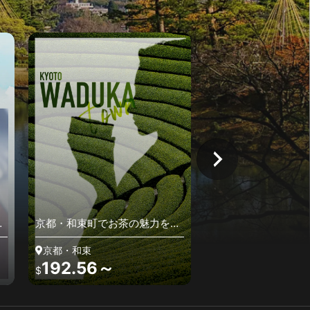
京都・和束町でお茶の魅力を味
京都・亀岡サステイナブ
わい尽くす体験ツアー～茶文化
ツアー～水と霧が息づく
発祥の地で味わう極上の一杯～
未来都市で自然の恵みを
京都・和束
京都・亀岡
192.56～
378.48～
$
$