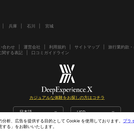
兵庫
石川
宮城
い合わせ
運営会社
利用規約
サイトマップ
旅行業約款・
に関する表記
口コミガイドライン
カジュアルな体験をお探しの方はコチラ
日本語
USD
析、広告を提供する目的として Cookie を使用しております。
プラ
意する」をお願いいたします。
COPYRIGHT © 2019 DeepExperience ALL RIGHTS RESERVED.