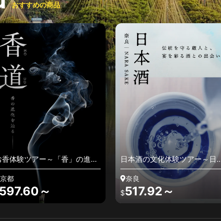
おすすめの商品
体験ツアー～「香」の進化
日本酒の文化体験ツアー～日本
史を辿る～
酒ゆかりの寺社巡りと酒蔵での
試飲体験～
都
奈良
97.60～
517.92～
$