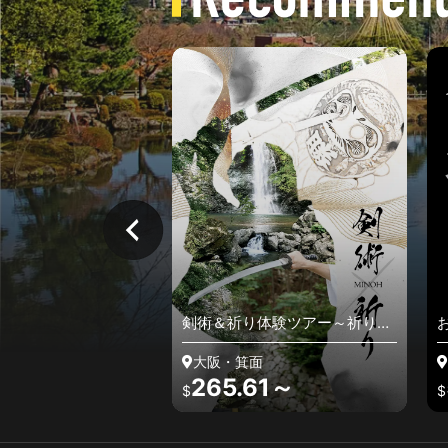
ツアー～京都最古
剣術＆祈り体験ツアー～祈りの
お香
軒」を満喫する～
聖地“箕面”で己と向き合う内観
の歴
の旅～
大阪・箕面
京
0～
265.61～
5
$
$