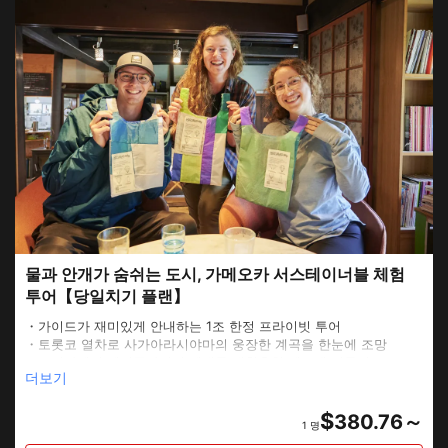
물과 안개가 숨쉬는 도시, 가메오카 서스테이너블 체험
투어【당일치기 플랜】
・가이드가 재미있게 안내하는 1조 한정 프라이빗 투어
・토롯코 열차로 사가아라시야마의 웅장한 계곡을 한눈에 조망
・고민가에서 패러글라이딩 폐재를 재활용한 에코백 만들기
더보기
・방치지에서 다시 태어난 자연농원에서 무농약 채소 수확, 대나무
숲 보전으로 이어지는 대나무 세공 만들기 등 다양한 체험
$
380.76～
1 명