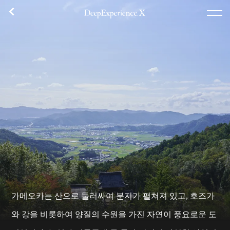
체험 내용
플랜 목록
집합 장소
후기
TOP
체험
에리어
콘셉트
로그인／등록
한국어
가메오카는 산으로 둘러싸여 분지가 펼쳐져 있고, 호즈가
USD
와 강을 비롯하여 양질의 수원을 가진 자연이 풍요로운 도