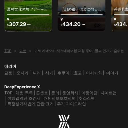
農村文化体験ツアー～日
「幻の都」信楽に宿る、
茶道具
本の原風景と農村文化を
わびさびの美を感じる〜
アー～
堪能する
古来の陶器、最高級銘
高山の
茶、茶人との出逢い～
307.29～
434.20～
434
$
$
$
TOP
교토
교토 카메오카 서스테이너블 체험 투어~물과 안개가 숨쉬는 S
에리어
교토
오사카
나라
시가
후쿠이
효고
이시카와
미야기
DeepExperience X
TOP
체험 목록
콘셉트
문의
운영회사
이용약관
사이트맵
여행업약관·조건서
개인정보보호정책
취소정책
특정상거래법에 관한 표기
후기 가이드라인