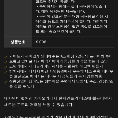
협조해 주시기 바랍니다.
・숙박하시는 방에는 실내 목욕탕이 없습니
다. 대형 목욕탕만 제공됩니다.
・문신이 있으신 분은 대형 목욕탕을 이용 시
테이프 등으로 가려주셔야 합니다. 가려지기
어려울 경우 노천탕이 딸린 객실로 업그레이
드 또는 숙소 변경이 됩니다.
상품번호
X-006
가이드가 재미있게 안내해주는 1조 한정 2일간의 프라이빗 투어
토롯코 열차로 사가아라시야마의 웅장한 계곡을 한눈에 조망
고민가에서 패러글라이딩 폐재를 재활용한 에코백 만들기
방치지에서 다시 태어난 자연농원에서 무농약 채소 수확, 대나무
숲 보전으로 이어지는 대나무 세공 만들기 등 다양한 체험
전통산업이 남아있는 성하마을 주변에서 남염색, 주조, 간장양조
를 접할 수 있다
대자연이 펼쳐진 가메오카에서 현지인들의 미소에 휩싸이면서
새로운 교토의 매력을 느낄 수 있습니다
가메오카는 관광지로 인기가 많은 사가아라시야마에 인접한 도