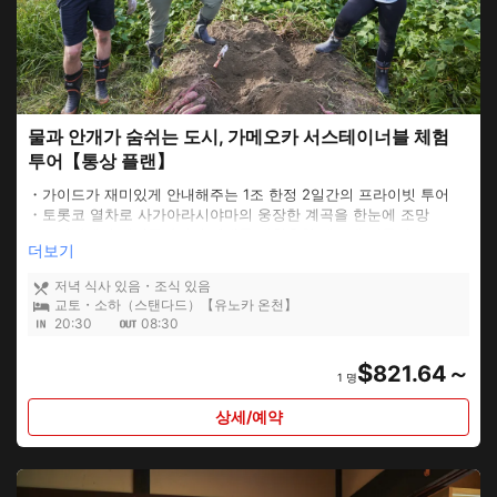
물과 안개가 숨쉬는 도시, 가메오카 서스테이너블 체험
투어【통상 플랜】
・가이드가 재미있게 안내해주는 1조 한정 2일간의 프라이빗 투어
・토롯코 열차로 사가아라시야마의 웅장한 계곡을 한눈에 조망
・고민가에서 패러글라이딩 폐재를 재활용한 에코백 만들기
더보기
・방치지에서 다시 태어난 자연농원에서 무농약 채소 수확, 대나무
숲 보전으로 이어지는 대나무 세공 만들기 등 다양한 체험
저녁 식사 있음・조식 있음
・전통산업이 남아있는 성하마을 주변에서 남염색, 주조, 간장양조를
교토・소하（스탠다드）【유노카 온천】
접할 수 있다
20:30
08:30
$
821.64～
1 명
상세/예약