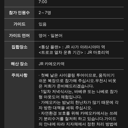
7:00
참가 인원수
2～7명
가이드
있음
가이드 언어
영어・일본어
집합장소
<통상 플랜>：JR 사가 아라시야마 역
<트로코 열차 운휴 기간>：JR 마호리역
해산 장소
JR 카메오카역
주의사항
· 첫째 날은 사이클링 투어이므로, 움직이기
쉬운 복장으로 참가해 주십시오.우천시 비옷
은 저희가 준비해드리겠습니다.
· 1일차 저녁식사는, 바베큐 또는 나베로 참가
형 아웃도어 체험입니다.
· 가메오카는 밤낮의 한난차가 많기 때문에 각
자 방한 대책을 세워 주십시오.
· 자연환경 보호를 위해 카메오카에서는 쓰레
기 분리수거를 철저히 하고 있습니다.가이드
의 안내에 따라 지자체에서 정한 처리 방법에